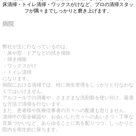
床清掃・トイレ清掃・ワックスがけなど、プロの清掃スタッ
フが隅々までしっかりと磨き上げます。
病院
弊社が主に行なっているのは、
・床や窓・ドアなどの拭き掃除
・掃き掃除
・ワックスがけ
・トイレ清掃
になります。
病院における清掃では、特に衛生管理をしっかりと行なわな
くてはいけません。
アルコールでの消毒や、さまざまな洗剤類を使い分け、最適
な方法で清掃を行ないます。
また、患者様や医療従事者の方々への配慮も怠りません。
清掃中の安全確認や、お会いした方々へのあいさつ・丁寧な
言葉づかいなど、あらゆることに気を配りつつ、しっかりと
院内を衛生的に保ちます。